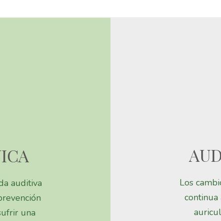
AUD
NICA
Los cambio
da auditiva
continua 
 prevención
auricu
ufrir una