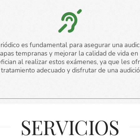
dífono
 55€
s
iódico es fundamental para asegurar una audic
apas tempranas y mejorar la calidad de vida en 
fician al realizar estos exámenes, ya que les of
l tratamiento adecuado y disfrutar de una audici
SERVICIOS