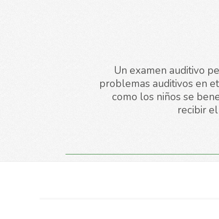
Tu au
desde
al me
Un examen auditivo per
problemas auditivos en et
como los niños se bene
recibir e