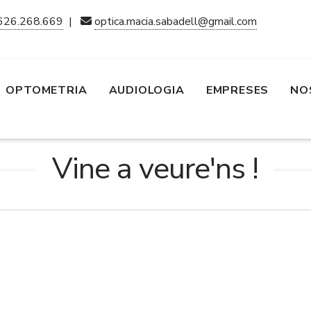
626.268.669
|
optica.macia.sabadell@gmail.com
OPTOMETRIA
AUDIOLOGIA
EMPRESES
NO
Vine a veure'ns !