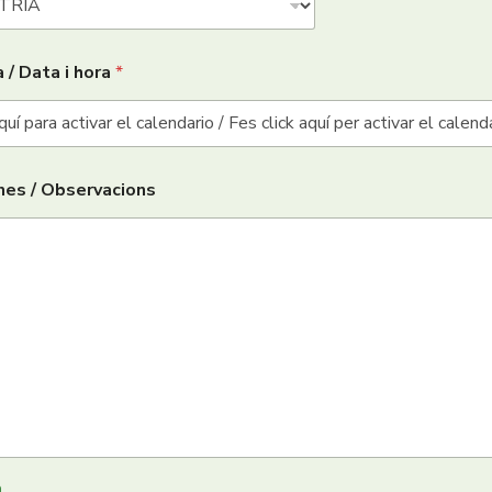
 / Data i hora
*
nes / Observacions