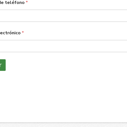
de teléfono
*
lectrónico
*
r