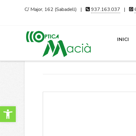
C/ Major, 162 (Sabadell) |
937.163.037
|
INICI
Obre la barra d'eines