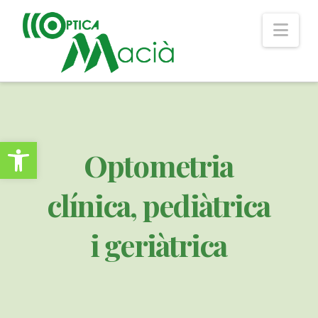
Nav
Obre la barra d'eines
Optometria
clínica, pediàtrica
i geriàtrica