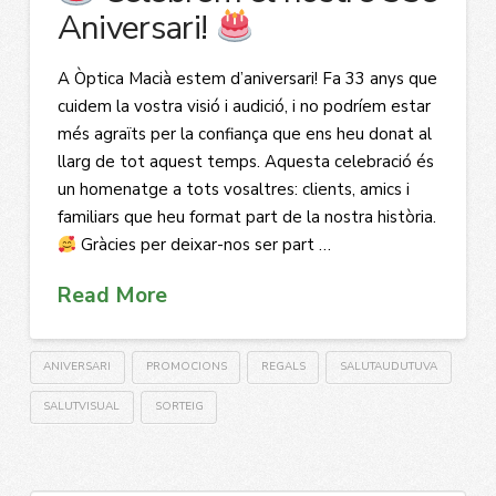
Aniversari!
A Òptica Macià estem d’aniversari! Fa 33 anys que
cuidem la vostra visió i audició, i no podríem estar
més agraïts per la confiança que ens heu donat al
llarg de tot aquest temps. Aquesta celebració és
un homenatge a tots vosaltres: clients, amics i
familiars que heu format part de la nostra història.
Gràcies per deixar-nos ser part …
Read More
ANIVERSARI
PROMOCIONS
REGALS
SALUTAUDUTUVA
SALUTVISUAL
SORTEIG