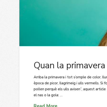
Quan la primavera e
Arriba la primavera i tot s’omple de color, ll
època de picor, llagrimeig i ulls vermells. Si
pol·len perquè els ulls avisen”, aquest articl
el nas o la gola: …
Read More