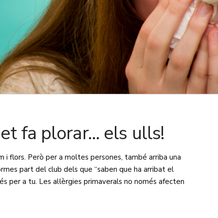
t fa plorar… els ulls!
um i flors. Però per a moltes persones, també arriba una
 formes part del club dels que “saben que ha arribat el
e és per a tu. Les al·lèrgies primaverals no només afecten