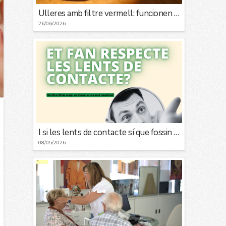
Ulleres amb filtre vermell: funcionen realment o són una moda?
26/06/2026
I si les lents de contacte sí que fossin per a tu?
08/05/2026