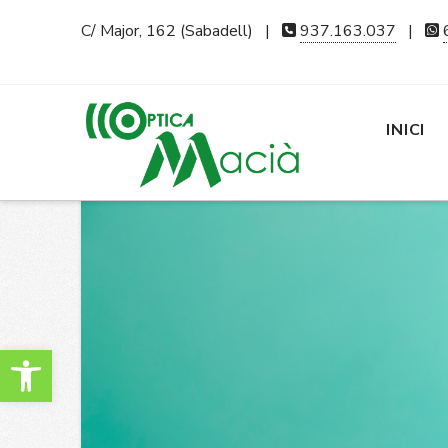
C/ Major, 162 (Sabadell) |
937.163.037
|
Below you'll
INICI
Obre la barra d'eines