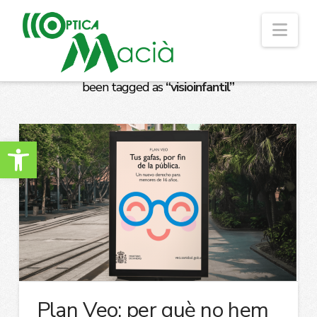
Nav
Tag Archive
Below you'll find a list of all posts that have
been tagged as
“visioinfantil”
Obre la barra d'eines
Plan Veo: per què no hem